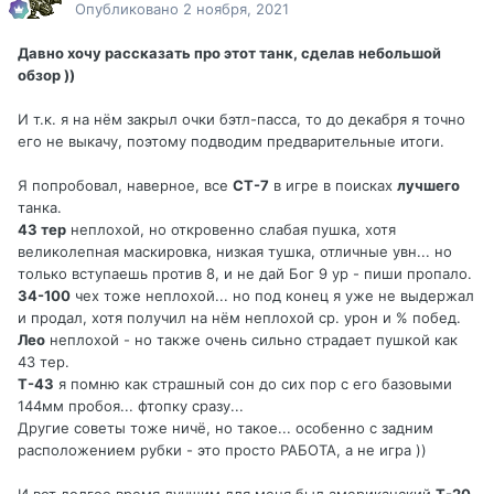
Опубликовано
2 ноября, 2021
Давно хочу рассказать про этот танк, сделав небольшой
обзор ))
И т.к. я на нём закрыл очки бэтл-пасса, то до декабря я точно
его не выкачу, поэтому подводим предварительные итоги.
Я попробовал, наверное, все
СТ-7
в игре в поисках
лучшего
танка.
43 тер
неплохой, но откровенно слабая пушка, хотя
великолепная маскировка, низкая тушка, отличные увн... но
только вступаешь против 8, и не дай Бог 9 ур - пиши пропало.
34-100
чех тоже неплохой... но под конец я уже не выдержал
и продал, хотя получил на нём неплохой ср. урон и % побед.
Лео
неплохой - но также очень сильно страдает пушкой как
43 тер.
Т-43
я помню как страшный сон до сих пор с его базовыми
144мм пробоя... фтопку сразу...
Другие советы тоже ничё, но такое... особенно с задним
расположением рубки - это просто РАБОТА, а не игра ))