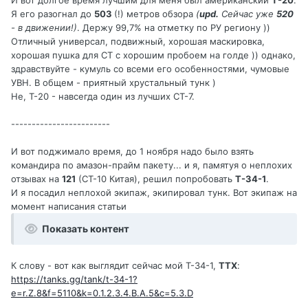
И вот долгое время лучшим для меня был американский
Т-20
.
Я его разогнал до
503
(!) метров обзора
(
upd.
Сейчас уже
520
- в движении!)
. Держу 99,7% на отметку по РУ региону ))
Отличный универсал, подвижный, хорошая маскировка,
хорошая пушка для СТ с хорошим пробоем на голде )) однако,
здравствуйте - кумуль со всеми его особенностями, чумовые
УВН. В общем - приятный хрустальный тунк )
Не, Т-20 - навсегда один из лучших СТ-7.
------------------------
И вот поджимало время, до 1 ноября надо было взять
командира по амазон-прайм пакету... и я, памятуя о неплохих
отзывах на
121
(СТ-10 Китая), решил попробовать
Т-34-1
.
И я посадил неплохой экипаж, экипировал тунк. Вот экипаж на
момент написания статьи
Показать контент
К слову - вот как выглядит сейчас мой Т-34-1,
ТТХ
:
https://tanks.gg/tank/t-34-1?
e=r.Z.8&f=5110&k=0.1.2.3.4.B.A.5&c=5.3.D