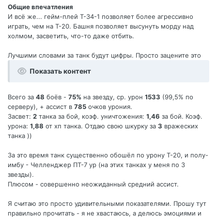
Общие впечатления
И всё же... гейм-плей Т-34-1 позволяет более агрессивно
играть, чем на Т-20. Башня позволяет высунуть морду над
холмом, засветить, что-то даже отбить.
Лучшими словами за танк будут цифры. Просто зацените это
Показать контент
Всего за
48
боёв -
75%
на звезду, ср. урон
1533
(99,5% по
серверу), + ассист в
785
очков урония.
Засвет:
2
танка за бой, коэф. уничтожения:
1,46
за бой. Коэф.
урона:
1,88
от хп танка. Отдаю свою шкурку за
3
вражеских
танка ))
За это время танк существенно обошёл по урону Т-20, и полу-
имбу - Челленджер ПТ-7 ур (на этих танках у меня по 3
звезды).
Плюсом - совершенно неожиданный средний ассист.
Я считаю это просто удивительными показателями. Прошу тут
правильно прочитать - я не хвастаюсь, а делюсь эмоциями и