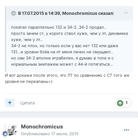
В 17.07.2015 в 14:39,
Monochromicus
сказал:
покатал параллельно 132 и 34-2..34-2 продал..
просто зачем ст, у корого ствол хуже, чем у лт, динамика
хуже, чем у лт..
34-2 не плох, но только если у вас нет 132 или даже
131...и уровни боёв на лт меня лично не смущают..
но сам 34-2 вполне играбелен, я думаю в топе и с
нормальным экипажем может с 44-й потягаться...
И вот докажи после этого, что ЛТ по сравнению с СТ того же
уровня не переапаны=)
1
Цитата
Monochromicus
Опубликовано
17 июля, 2015