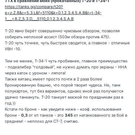
ТТХ в сравнении моих (прокачанных) Т-20 и Т-34-1
https://tanks.gg/compare/t20?
e=z.Z.8&c=5.3.L&f=5110&k=0.1.2.3.4.5.A.B&t=t-34-
1___r.8.Z_5.3.D___5110_0.1.2.3.4.5.A.B
Т-20 явно берёт совершенно чумовым обзором, позволяя
собирать неплохой ассист (503м обзора против 475).
Т-20 чуть точнее, чуть быстрее сводится, а главное - отличные
УВН -10.
Тем не менее, Т-34-1 чуть пробивнее, главное преимущество
- подкалибер "голдовый", не нужно думать про экраны - ННА
через каток с уроном - ляпота!
Также китаец имеет просто почти в 2 раза более
бронированную башню, что порой творит чудеса. Не, танк
полукартон, тут без вариантов, однако иной раз получается
удачно танкануть. Т-20 танкует маской по праздникам раз в
год ))
Кстати по броне - как увидите ниже - коэф. использования
брони -
0,3
от хп танков - это
345
хп натанкованного за бой в
среднем! - неплохо для СТ-7, считаю.