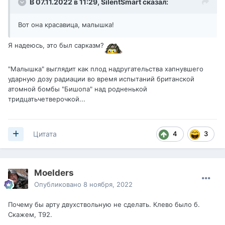
В 07.11.2022 в 11:29,
SilentSmart
сказал:
Вот она красавица, малышка!
Я надеюсь, это был сарказм?
"Малышка" выглядит как плод надругательства хапнувшего
ударную дозу радиации во время испытаний британской
атомной бомбы "Бишопа" над родненькой
тридцатьчетверочкой...
4
3
Цитата
Moelders
Опубликовано
8 ноября, 2022
Почему бы арту двухствольную не сделать. Клево было б.
Скажем, Т92.