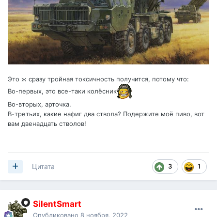
Это ж сразу тройная токсичность получится, потому что:
Во-первых, это все-таки колёсник
Во-вторых, арточка.
В-третьих, какие нафиг два ствола? Подержите моё пиво, вот
вам двенадцать стволов!
3
1
Цитата
SilentSmart
Опубликовано
8 ноября, 2022