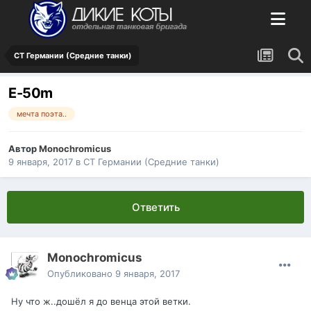
СТ Германии (Средние танки)
E-50m
мечта поэта..
Автор
Monochromicus
9 января, 2017
в
СТ Германии (Средние танки)
Ответить
Monochromicus
Опубликовано
9 января, 2017
Ну что ж..дошёл я до венца этой ветки.