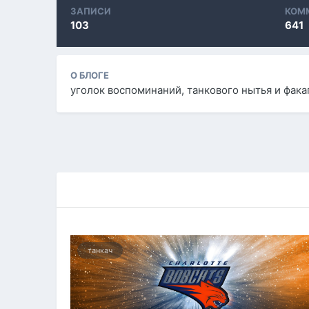
ЗАПИСИ
КОМ
103
641
О БЛОГЕ
уголок воспоминаний, танкового нытья и фак
танкач