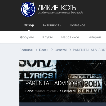
Обзор
Активность
Полезное
Форумы
Клубы
Избранное
Галерея
Главная
Блоги
General
PARENTAL ADVISOR
PARENTAL ADVISORY
Блог
makcumka82
в
General