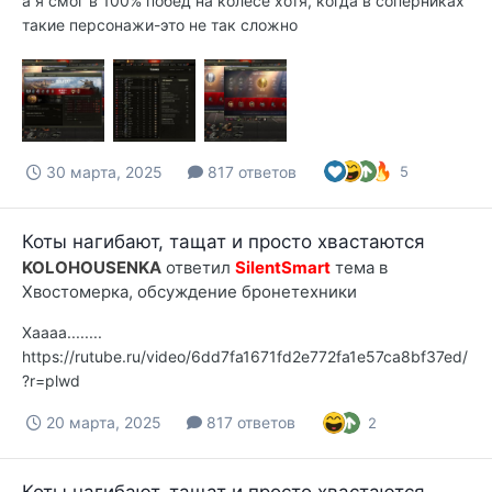
а я смог в 100% побед на колесе хотя, когда в соперниках
такие персонажи-это не так сложно
30 марта, 2025
817 ответов
5
Коты нагибают, тащат и просто хвастаются
KOLOHOUSENKA
ответил
SilentSmart
тема в
Хвостомерка, обсуждение бронетехники
Хаааа........
https://rutube.ru/video/6dd7fa1671fd2e772fa1e57ca8bf37ed/
?r=plwd
20 марта, 2025
817 ответов
2
Коты нагибают, тащат и просто хвастаются