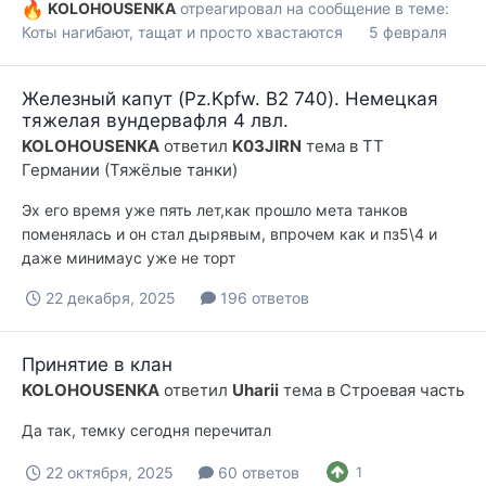
KOLOHOUSENKA
отреагировал на сообщение в теме:
Коты нагибают, тащат и просто хвастаются
5 февраля
Железный капут (Pz.Kpfw. B2 740). Немецкая
тяжелая вундервафля 4 лвл.
KOLOHOUSENKA
ответил
K03JIRN
тема в
ТТ
Германии (Тяжёлые танки)
Эх его время уже пять лет,как прошло мета танков
поменялась и он стал дырявым, впрочем как и пз5\4 и
даже минимаус уже не торт
22 декабря, 2025
196 ответов
Принятие в клан
KOLOHOUSENKA
ответил
Uharii
тема в
Строевая часть
Да так, темку сегодня перечитал
22 октября, 2025
60 ответов
1