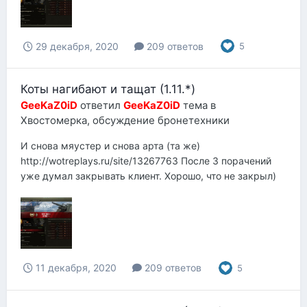
29 декабря, 2020
209 ответов
5
Коты нагибают и тащат (1.11.*)
GeeKaZ0iD
ответил
GeeKaZ0iD
тема в
Хвостомерка, обсуждение бронетехники
И снова мяустер и снова арта (та же)
http://wotreplays.ru/site/13267763 После 3 порачений
уже думал закрывать клиент. Хорошо, что не закрыл)
11 декабря, 2020
209 ответов
5