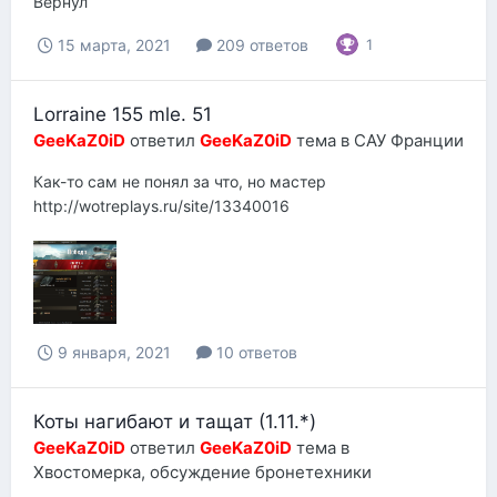
Вернул
15 марта, 2021
209 ответов
1
Lorraine 155 mle. 51
GeeKaZ0iD
ответил
GeeKaZ0iD
тема в
САУ Франции
Как-то сам не понял за что, но мастер
http://wotreplays.ru/site/13340016
9 января, 2021
10 ответов
Коты нагибают и тащат (1.11.*)
GeeKaZ0iD
ответил
GeeKaZ0iD
тема в
Хвостомерка, обсуждение бронетехники