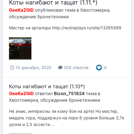
Коты нагибают и тащат (1.11.*)
GeeKaZ0iD
опубликовал тема в
Хвостомерка,
обсуждение бронетехники
Мастер на арталоре http://wotreplays.ru/site/13265999
10 декабря, 2020
209 ответов
8
Коты нагибают и тащат (1.10*)
GeeKaZ0iD
ответил
Bizon_751824
тема в
Хвостомерка, обсуждение бронетехники
Не знаю, интересны ли кому бои на арте) Но мастер,
медаль гора, поддержун на лоре 8 уровня Больше 3,7к
урона и 2,5 ассиста ...