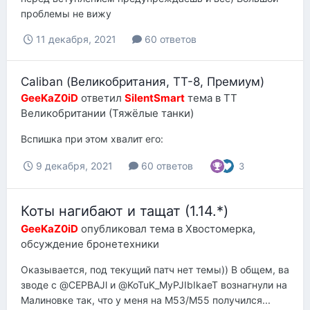
проблемы не вижу
11 декабря, 2021
60 ответов
Caliban (Великобритания, ТТ-8, Премиум)
GeeKaZ0iD
ответил
SilentSmart
тема в
ТТ
Великобритании (Тяжёлые танки)
Вспишка при этом хвалит его:
9 декабря, 2021
60 ответов
3
Коты нагибают и тащат (1.14.*)
GeeKaZ0iD
опубликовал тема в
Хвостомерка,
обсуждение бронетехники
Оказывается, под текущий патч нет темы)) В общем, ва
зводе с @CEPBAJl и @KoTuK_MyPJIbIkaeT вознагнули на
Малиновке так, что у меня на M53/M55 получился...