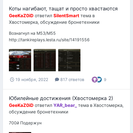
Коты нагибают, тащат и просто хвастаются
GeeKaZ0iD
ответил
SilentSmart
тема в
Хвостомерка, обсуждение бронетехники
Вознагнул на M53/M55
http://tankireplays.lesta.ru/site/14191556
19 ноября, 2022
817 ответов
9
Юбилейные достижения (Хвостомерка 2)
GeeKaZ0iD
ответил
YAR_bear_
тема в
Хвостомерка,
обсуждение бронетехники
700й Подержун