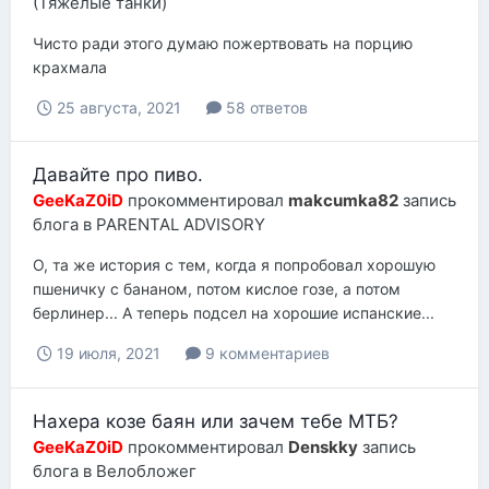
(Тяжёлые танки)
Чисто ради этого думаю пожертвовать на порцию
крахмала
25 августа, 2021
58 ответов
Давайте про пиво.
GeeKaZ0iD
прокомментировал
makcumka82
запись
блога в
PARENTAL ADVISORY
О, та же история с тем, когда я попробовал хорошую
пшеничку с бананом, потом кислое гозе, а потом
берлинер... А теперь подсел на хорошие испанские...
19 июля, 2021
9 комментариев
Нахера козе баян или зачем тебе МТБ?
GeeKaZ0iD
прокомментировал
Denskky
запись
блога в
Велобложег