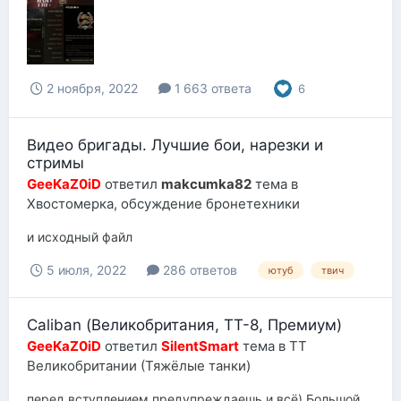
2 ноября, 2022
1 663 ответа
6
Видео бригады. Лучшие бои, нарезки и
стримы
GeeKaZ0iD
ответил
makcumka82
тема в
Хвостомерка, обсуждение бронетехники
и исходный файл
5 июля, 2022
286 ответов
ютуб
твич
Caliban (Великобритания, ТТ-8, Премиум)
GeeKaZ0iD
ответил
SilentSmart
тема в
ТТ
Великобритании (Тяжёлые танки)
перед вступлением предупреждаешь и всё) Большой