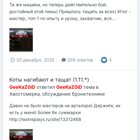
Та же машина, но теперь действительно бой,
достойный этой темы) Пришлось тащить за всех) Итог -
мастер, топ-1 по опыту и урону, захватчик, вся...
30 декабря, 2020
209 ответов
5
Коты нагибают и тащат (1.11.*)
GeeKaZ0iD
ответил
GeeKaZ0iD
тема в
Хвостомерка, обсуждение бронетехники
Давно не было мастеров на арталоре) Держите, их
есть у меня) Более 6к суммарки
http://wotreplays.ru/site/13312468