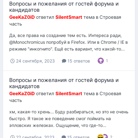
Вопросы и пожелания от гостей форума и
кандидатов
GeeKaZ0iD
ответил
SilentSmart
тема в
Строевая
часть
Да, все права на создание тем есть. Интереса ради,
@Monochromicus попробуй в Firefox. Или в Chrome / IE в
режиме "инкогнито". Ещё есть вариант, что какой-то...
24 сентября, 2023
15 ответов
1
Вопросы и пожелания от гостей форума и
кандидатов
GeeKaZ0iD
ответил
SilentSmart
тема в
Строевая
часть
хм, какая-то хрень... Буду разбираться, но это не очень
быстро. Я такое же поведение смог поймать на
эпловских железках. Ощущение, что где-то...
22 сентября, 2023
15 ответов
2