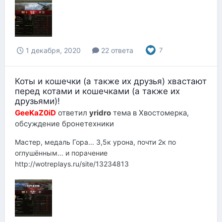
1 декабря, 2020
22 ответа
7
Коты и кошечки (а также их друзья) хвастают
перед котами и кошечками (а также их
друзьями)!
GeeKaZ0iD
ответил
yridro
тема в
Хвостомерка,
обсуждение бронетехники
Мастер, медаль Гора... 3,5к урона, почти 2к по
оглушённым... и порачение
http://wotreplays.ru/site/13234813