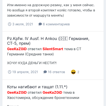
Или именно на дорожную резину, как у меня сейчас.
Но вообще я второй комплект колёс готовлю, чтобы в
зависимости от маршрута менять)
3 июля, 2021
6 комментариев
Pz.Kpfw. IV Ausf. H Ankou (🇩🇪 Германия,
СТ-5, прем)
GeeKaZ0iD
ответил
SilentSmart
тема в
СТ
Германии (Средние танки)
ХОЧУ! КУДА ДЕНЬГИ НЕСТИ?!
19 апреля, 2021
16 ответов
2
Коты нагибают и тащат (1.11.*)
GeeKaZ0iD
ответил
GeeKaZ0iD
тема в
Хвостомерка, обсуждение бронетехники