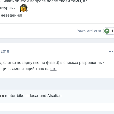
ашивать об этом вопросе после твоей темы, а?
нзурных!!!
в неведении!
1
Yawa_Artillerist
 2016
, слегка повернутые по фазе ,)) в списках разрешенных
пция, заменяющий танк на
это
:
motor bike sidecar and Alsatian
to a