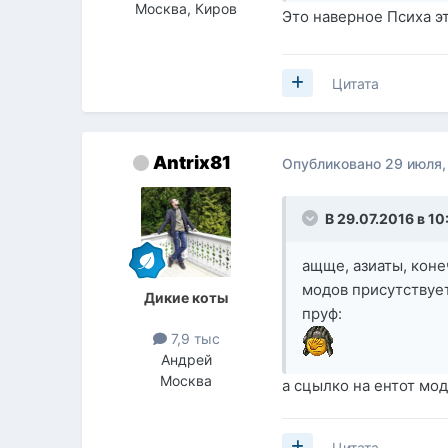
Москва, Киров
Это наверное Психа 
Цитата
Antrix81
Опубликовано
29 июля,
В 29.07.2016 в 10
ащще, азиаты, коне
модов присутствуе
Дикие коты
пруф:
7,9 тыс
Андрей
Москва
а сцылко на ентот мод
Цитата