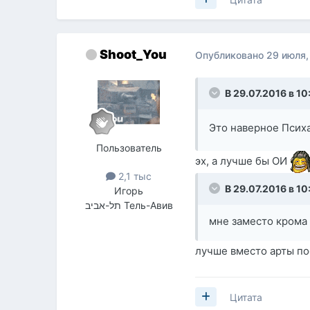
Shoot_You
Опубликовано
29 июля,
В 29.07.2016 в 10
Это наверное Псих
Пользователь
эх, а лучше бы ОИ
2,1 тыс
В 29.07.2016 в 10
Игорь
תל-אביב Тель-Авив
мне заместо крома 
лучше вместо арты пос
Цитата