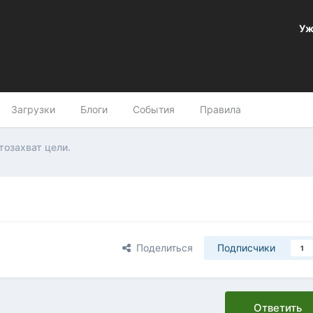
Уж
Загрузки
Блоги
События
Правила
тозахват цели.
Поделиться
Подписчики
1
Ответить