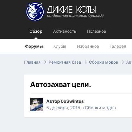
Обзор
Активность
Полезное
Форумы
Клубы
Избранное
Галерея
Главная
Ремонтная база
Сборки модов
Ав
Автозахват цели.
Автор
0oSwintus
5 декабря, 2015
в
Сборки модов