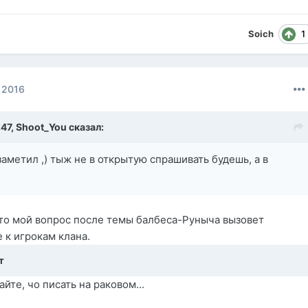
1
Soich
 2016
:47,
Shoot_You
сказал:
заметил ,) тыж не в открытую спрашивать будешь, а в
что мой вопрос после темы балбеса-Руныча вызовет
к игрокам клана.
т
йте, чо писать на раковом...