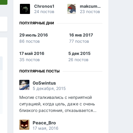
Chronos1
makcumka82
24 постов
23 постов
ПОПУЛЯРНЫЕ ДНИ
29 июль 2016
16 янв 2017
86 постов
77 постов
17 май 2016
5 дек 2015
35 постов
26 постов
ПОПУЛЯРНЫЕ ПОСТЫ
0oSwintus
5 декабря, 2015
Многие сталкивались с неприятной
ситуацией, когда цель, даже с очень
близкого расстояния, отказывается...
Peace_Bro
17 мая, 2016