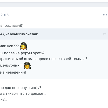
 2016
запрашивал)))
:47,
kaTok43rus
сказал:
 или как???
ты полез на форум орать?
спрашивать об этом вопросе после твоей темы, а?
 цензурных!!!
е в неведении!
рно дал неверную инфу?
 в тихаря что то делают...
ну...