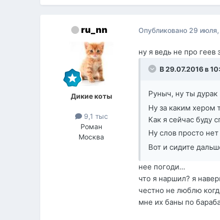
ru_nn
Опубликовано
29 июля,
ну я ведь не про геев 
В 29.07.2016 в 10
Руныч, ну ты дурак
Дикие коты
Ну за каким хером 
9,1 тыс
Как я сейчас буду 
Роман
Ну слов просто нет
Москва
Вот и сидите дальш
нее погоди...
что я наршил? я наве
честно не люблю когда
мне их баны по бараба