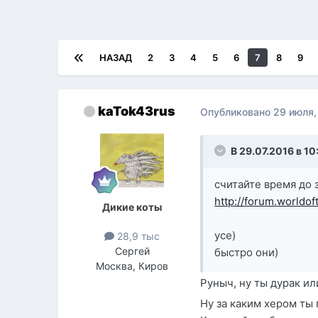
НАЗАД
2
3
4
5
6
7
8
9
kaTok43rus
Опубликовано
29 июля,
В 29.07.2016 в 10
считайте время до з
http://forum.worldo
Дикие коты
усе)
28,9 тыс
Сергей
быстро они)
Москва, Киров
Руныч, ну ты дурак ил
Ну за каким хером ты 