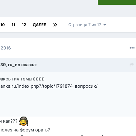
10
11
12
ДАЛЕЕ
Страница 7 из 17
 2016
:39,
ru_nn
сказал:
акрытия темы))))))))
ftanks.ru/index.php?/topic/1791874-вопросик/
и как???
полез на форум орать?