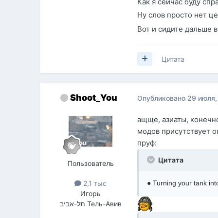
Как я сейчас буду спр
Ну слов просто нет це
Вот и сидите дальше 
Цитата
Shoot_You
Опубликовано
29 июля,
ащще, азиаты, конечно
модов присутствует о
пруф:
Цитата
Пользователь
● Turning your tank in
2,1 тыс
Игорь
תל-אביב Тель-Авив