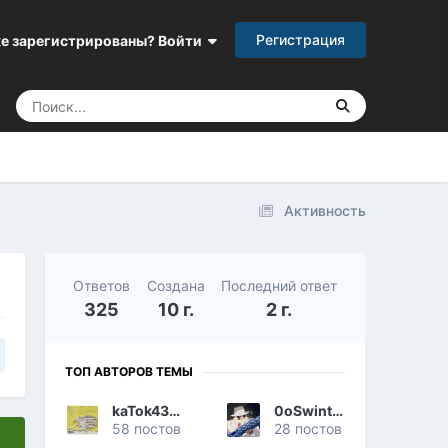
Регистрация
е зарегистрированы? Войти
Активность
Ответов
Создана
Последний ответ
325
10 г.
2 г.
ТОП АВТОРОВ ТЕМЫ
kaTok43rus
0oSwintus
58 постов
28 постов