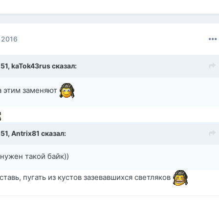
 2016
:51,
kaTok43rus
сказал:
а этим заменяют
:51,
Antrix81
сказал:
нужен такой байк))
тавь, пугать из кустов зазевавшихся светляков