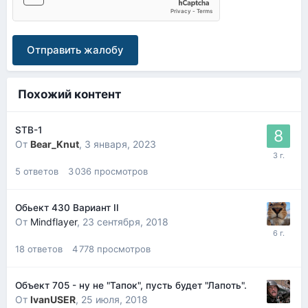
Отправить жалобу
Похожий контент
STB-1
От
Bear_Knut
,
3 января, 2023
5
ответов
3 036
просмотров
Обьект 430 Вариант II
От
Mindflayer
,
23 сентября, 2018
18
ответов
4 778
просмотров
Объект 705 - ну не "Тапок", пусть будет "Лапоть".
От
IvanUSER
,
25 июля, 2018