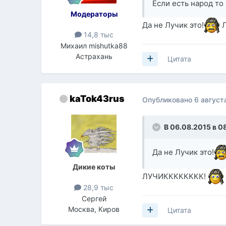
Если есть народ то
Модераторы
Да не Лучик это!
Л
14,8 тыс
Михаил mishutka88
Астрахань
Цитата
kaTok43rus
Опубликовано
6 август
В 06.08.2015 в 0
Да не Лучик это!
Дикие коты
ЛУЧИКККККККК!
28,9 тыс
Сергей
Москва, Киров
Цитата