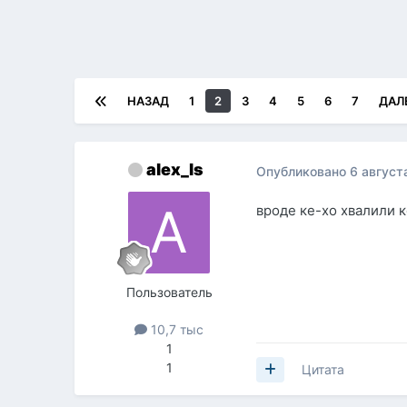
НАЗАД
1
2
3
4
5
6
7
ДАЛ
alex_ls
Опубликовано
6 август
вроде ке-хо хвалили 
Пользователь
10,7 тыс
1
1
Цитата