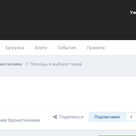
Уж
Загрузки
Блоги
События
Правила
онетехники
Помощь в выборе танка
Поделиться
Подписчики
1
ние бронетехники