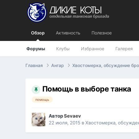
Обзор
Активность
Полезное
Форумы
Клубы
Избранное
Галерея
Главная
Ангар
Хвостомерка, обсуждение бр
Помощь в выборе танка
помощь
Автор
Sevaev
22 июля, 2015
в
Хвостомерка, обсужде