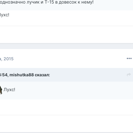
 однозначно лучик и Т-15 в довесок к нему!
ухс!
а, 2015
8:54,
mishutka88
сказал:
Лухс!