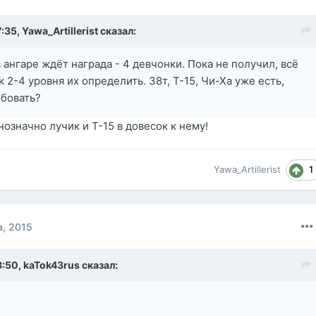
7:35,
Yawa_Artillerist
сказал:
в ангаре ждёт награда - 4 девчонки. Пока не получил, всё
 2-4 уровня их определить. 38т, Т-15, Чи-Ха уже есть,
бовать?
нозначно лучик и Т-15 в довесок к нему!
1
Yawa_Artillerist
а, 2015
8:50,
kaTok43rus
сказал: