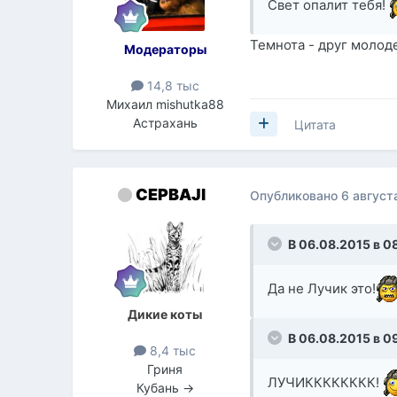
Свет опалит тебя!
Темнота - друг молод
Модераторы
14,8 тыс
Михаил mishutka88
Астрахань
Цитата
CEPBAJl
Опубликовано
6 август
В 06.08.2015 в 0
Да не Лучик это!
Дикие коты
В 06.08.2015 в 0
8,4 тыс
Гриня
ЛУЧИКККККККК!
Кубань →