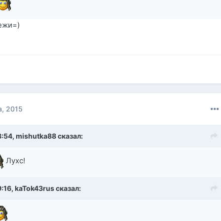
ежи=)
а, 2015
8:54,
mishutka88
сказал:
Лухс!
9:16,
kaTok43rus
сказал: