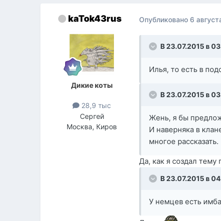
kaTok43rus
Опубликовано
6 август
В 23.07.2015 в 0
Илья, то есть в по
Дикие коты
В 23.07.2015 в 03
28,9 тыс
Сергей
Жень, я бы предлож
Москва, Киров
И наверняка в клан
многое рассказать.
Да, как я создал тему
В 23.07.2015 в 04
У немцев есть имба