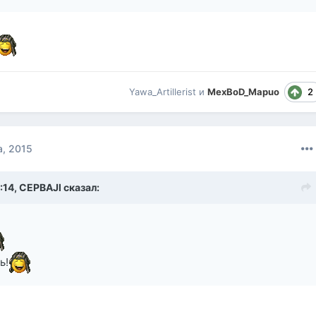
2
Yawa_Artillerist
и
MexBoD_Mapuo
а, 2015
:14,
CEPBAJl
сказал:
ь!