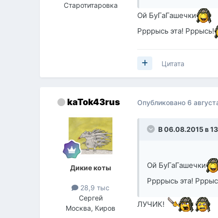
Старотитаровка
Ой БуГаГашечки
Ррррысь эта! Рррысь!
Цитата
kaTok43rus
Опубликовано
6 август
В 06.08.2015 в 13
Ой БуГаГашечки
Дикие коты
Ррррысь эта! Рррыс
28,9 тыс
Сергей
ЛУЧИК!
Москва, Киров