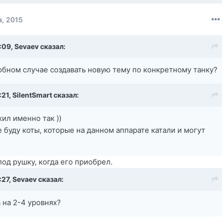
а, 2015
3:09,
Sevaev
сказал:
добном случае создавать новую тему по конкретному танку?
:21,
SilentSmart
сказал:
ил именно так ))
е буду коты, которые на данном аппарате катали и могут
 под рушку, когда его приобрел.
:27,
Sevaev
сказал:
 на 2-4 уровнях?