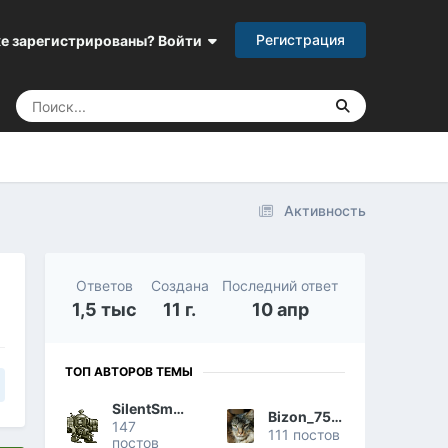
Регистрация
е зарегистрированы? Войти
Активность
Ответов
Создана
Последний ответ
1,5 тыс
11 г.
10 апр
ТОП АВТОРОВ ТЕМЫ
SilentSmart
Bizon_751824
147
111 постов
постов