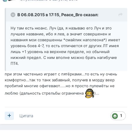
В 06.08.2015 в 17:15,
Peace_Bro
сказал:
Ну там есть нюанс. Луч (да, я называю его Луч и это
лучшее название, ибо я лев, а значит совершенен и
названия мои совершенны *смайлик наполеона*) имеет
уровень боев 4-7, то есть отличается от других ЛТ имея
лишь +1 уровень на верхнем пределе, но обычный
нижний предел. С ним вполне можно брать нагибучие
ПТ4.
при этом частенько играет с пятёрками...то есть ну очень
комфортно...так то танк забавный, получив в морду веер
пробитий многие офигевают.....но я просто пулемёты не
люблю (дальность стрельбы ограничена
)
...
1
Цитата