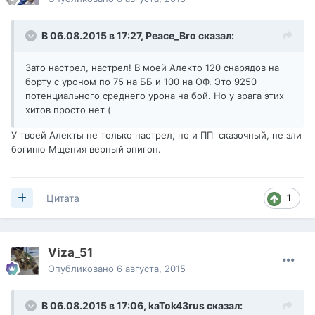
В 06.08.2015 в 17:27,
Peace_Bro
сказал:
Зато настрел, настрел! В моей Алекто 120 снарядов на
борту с уроном по 75 на ББ и 100 на ОФ. Это 9250
потенциального среднего урона на бой. Но у врага этих
хитов просто нет (
У твоей Алекты не только настрел, но и ПП сказочный, не зли
богиню Мщения верный эпигон.
1
Цитата
Viza_51
Опубликовано
6 августа, 2015
В 06.08.2015 в 17:06,
kaTok43rus
сказал: