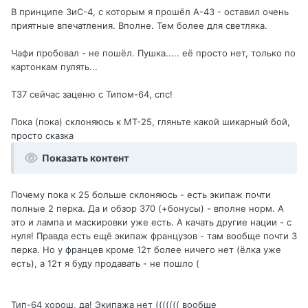
В принципе ЗиС-4, с которым я прошёл А-43 - оставил очень
приятные впечатления. Вполне. Тем более для светляка.
Чафи пробовал - не пошёл. Пушка..... её просто нет, только по
картонкам пулять...
Т37 сейчас заценю с Типом-64, спс!
Пока (пока) склоняюсь к МТ-25, гляньте какой шикарный бой,
просто сказка
Показать контент
Почему пока к 25 больше склоняюсь - есть экипаж почти
полные 2 перка. Да и обзор 370 (+бонусы) - вполне норм. А
это и лампа и маскировки уже есть. А качать другие нации - с
нуля! Правда есть ещё экипаж французов - там вообще почти 3
перка. Но у францев кроме 12т более ничего нет (ёлка уже
есть), а 12т я буду продавать - не пошло (
Тип-64 хорош, да! Экипажа нет ((((((( вообще