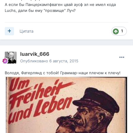
А если бы Панцеркампфваген цвай аусф эл не имел кода
Luchs, дали бы ему "прозвище" Луч?
1
Цитата
luarvik_666
Опубликовано
6 августа, 2015
Володя, Фатерлянд с тобой! Граммар-наци плечом к плечу!