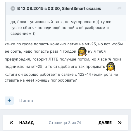
В 12.08.2015 в 03:30,
SilentSmart
сказал:
да, ёлка - уникальный танк, но муторновато )) ту же
гуслю сбить - попади ещё по ней с её разбросом и
сведением ))
хе-хе по гусле попасть конечно легче на мт-25, но вот чтобы
ее сбить, надо попасть раза 4 голдой
ну я тебя
предупредил, говорит ЛТТБ получше потом, но я все % пока
поднимаю на мт-25, а то стыдоба его так продавать
кстати он хорошо работает в связке с 122-44 (если рога не
ставить на нее) хочешь попробовать?
Цитата
НАЗАД
Страница 3 из 74
ДАЛЕЕ