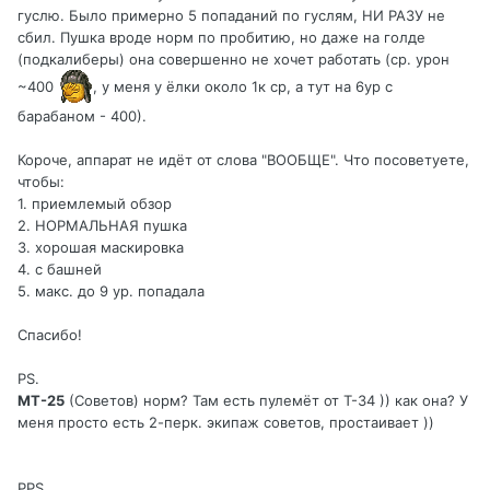
гуслю. Было примерно 5 попаданий по гуслям, НИ РАЗУ не
сбил. Пушка вроде норм по пробитию, но даже на голде
(подкалиберы) она совершенно не хочет работать (ср. урон
~400
, у меня у ёлки около 1к ср, а тут на 6ур с
барабаном - 400).
Короче, аппарат не идёт от слова "ВООБЩЕ". Что посоветуете,
чтобы:
1. приемлемый обзор
2. НОРМАЛЬНАЯ пушка
3. хорошая маскировка
4. с башней
5. макс. до 9 ур. попадала
Спасибо!
PS.
МТ-25
(Советов) норм? Там есть пулемёт от Т-34 )) как она? У
меня просто есть 2-перк. экипаж советов, простаивает ))
PPS.