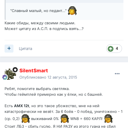
"Славный малый, но педант..."
Какие обиды, между своими людьми.
Может цитату из А.С.П. в подпись взять...?
4
Цитата
SilentSmart
Опубликовано
12 августа, 2015
Ребят, помогите выбрать светляка.
Чтобы геймплей примерно как у ёлки, но с башней.
Есть
АМХ 12t
, но это такое убожество, мне на ней
катастрофически не везёт. За 6 боёв - 0 побед, уничтожено - 1
(ср. 0,2)
выживаний 0%
WN8 = 660 КАРЛ!
Стоит ЛБЗ - сбить гуслю. Я НИ РАЗУ из этого гуана не сбил