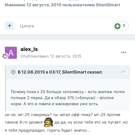
Изменено
12 августа, 2015
пользователем SilentSmart
1
Цитата
alex_ls
Опубликовано
12 августа, 2015
В 12.08.2015 в 03:17,
SilentSmart
сказал:
Почему пока к 25 больше склоняюсь - есть экипаж почти
полные 2 перка. Да и обзор 370 (+бонусы) - вполне
норм. А это и лампа и маскировки уже есть.
хе-хе, мт-25 говоришь? ты читал офф-тему? мт-25 против
танков 9-го уровня
да-да, ну если тебя это не пугает. но
я тебя предупредил, гореть будет знатно...