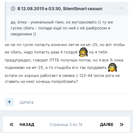
В 12.08.2015 в 03:30,
SilentSmart
сказал:
да, ёлка - уникальный танк, но муторновато )) ту же
гуслю сбить - попади ещё по ней с её разбросом и
сведением ))
хе-хе по гусле попасть конечно легче на мт-25, но вот чтобы
ее сбить, надо попасть раза 4 голдой
ну я тебя
предупредил, говорит ЛТТБ получше потом, но я все % пока
поднимаю на мт-25, а то стыдоба его так продавать
кстати он хорошо работает в связке с 122-44 (если рога не
ставить на нее) хочешь попробовать?
Цитата
НАЗАД
Страница 3 из 74
ДАЛЕЕ