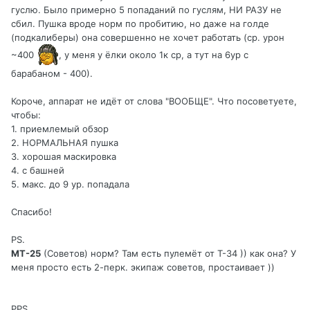
гуслю. Было примерно 5 попаданий по гуслям, НИ РАЗУ не
сбил. Пушка вроде норм по пробитию, но даже на голде
(подкалиберы) она совершенно не хочет работать (ср. урон
~400
, у меня у ёлки около 1к ср, а тут на 6ур с
барабаном - 400).
Короче, аппарат не идёт от слова "ВООБЩЕ". Что посоветуете,
чтобы:
1. приемлемый обзор
2. НОРМАЛЬНАЯ пушка
3. хорошая маскировка
4. с башней
5. макс. до 9 ур. попадала
Спасибо!
PS.
МТ-25
(Советов) норм? Там есть пулемёт от Т-34 )) как она? У
меня просто есть 2-перк. экипаж советов, простаивает ))
PPS.