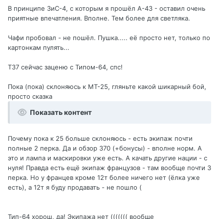
В принципе ЗиС-4, с которым я прошёл А-43 - оставил очень
приятные впечатления. Вполне. Тем более для светляка.
Чафи пробовал - не пошёл. Пушка..... её просто нет, только по
картонкам пулять...
Т37 сейчас заценю с Типом-64, спс!
Пока (пока) склоняюсь к МТ-25, гляньте какой шикарный бой,
просто сказка
Показать контент
Почему пока к 25 больше склоняюсь - есть экипаж почти
полные 2 перка. Да и обзор 370 (+бонусы) - вполне норм. А
это и лампа и маскировки уже есть. А качать другие нации - с
нуля! Правда есть ещё экипаж французов - там вообще почти 3
перка. Но у францев кроме 12т более ничего нет (ёлка уже
есть), а 12т я буду продавать - не пошло (
Тип-64 хорош, да! Экипажа нет ((((((( вообще