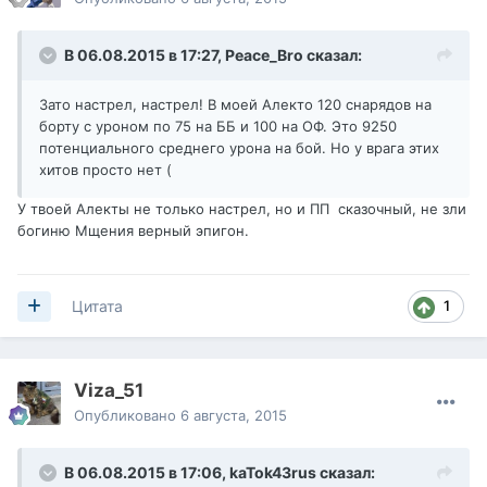
В 06.08.2015 в 17:27,
Peace_Bro
сказал:
Зато настрел, настрел! В моей Алекто 120 снарядов на
борту с уроном по 75 на ББ и 100 на ОФ. Это 9250
потенциального среднего урона на бой. Но у врага этих
хитов просто нет (
У твоей Алекты не только настрел, но и ПП сказочный, не зли
богиню Мщения верный эпигон.
1
Цитата
Viza_51
Опубликовано
6 августа, 2015
В 06.08.2015 в 17:06,
kaTok43rus
сказал: