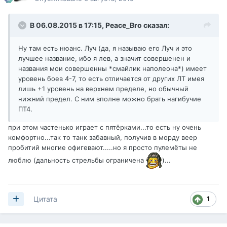
В 06.08.2015 в 17:15,
Peace_Bro
сказал:
Ну там есть нюанс. Луч (да, я называю его Луч и это
лучшее название, ибо я лев, а значит совершенен и
названия мои совершенны *смайлик наполеона*) имеет
уровень боев 4-7, то есть отличается от других ЛТ имея
лишь +1 уровень на верхнем пределе, но обычный
нижний предел. С ним вполне можно брать нагибучие
ПТ4.
при этом частенько играет с пятёрками...то есть ну очень
комфортно...так то танк забавный, получив в морду веер
пробитий многие офигевают.....но я просто пулемёты не
люблю (дальность стрельбы ограничена
)
...
1
Цитата