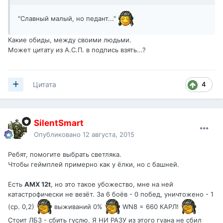
"Славный малый, но педант..."
Какие обиды, между своими людьми.
Может цитату из А.С.П. в подпись взять...?
4
Цитата
SilentSmart
Опубликовано
12 августа, 2015
Ребят, помогите выбрать светляка.
Чтобы геймплей примерно как у ёлки, но с башней.
Есть
АМХ 12t
, но это такое убожество, мне на ней
катастрофически не везёт. За 6 боёв - 0 побед, уничтожено - 1
(ср. 0,2)
выживаний 0%
WN8 = 660 КАРЛ!
Стоит ЛБЗ - сбить гуслю. Я НИ РАЗУ из этого гуана не сбил