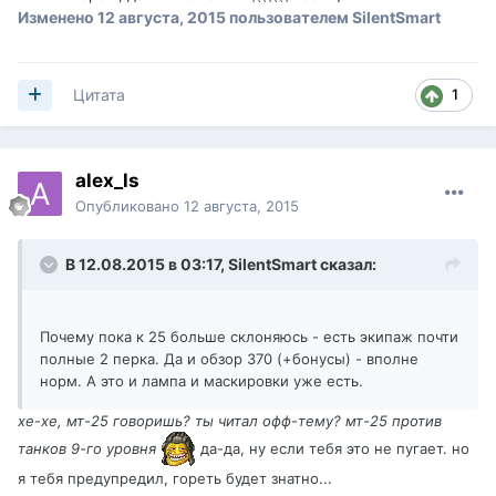
Изменено
12 августа, 2015
пользователем SilentSmart
1
Цитата
alex_ls
Опубликовано
12 августа, 2015
В 12.08.2015 в 03:17,
SilentSmart
сказал:
Почему пока к 25 больше склоняюсь - есть экипаж почти
полные 2 перка. Да и обзор 370 (+бонусы) - вполне
норм. А это и лампа и маскировки уже есть.
хе-хе, мт-25 говоришь? ты читал офф-тему? мт-25 против
танков 9-го уровня
да-да, ну если тебя это не пугает. но
я тебя предупредил, гореть будет знатно...