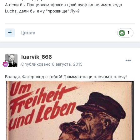
А если бы Панцеркампфваген цвай аусф эл не имел кода
Luchs, дали бы ему "прозвище" Луч?
1
Цитата
luarvik_666
Опубликовано
6 августа, 2015
Володя, Фатерлянд с тобой! Граммар-наци плечом к плечу!