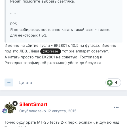
Ребят, помогите выбрать светляка.
......
.....
PPS.
Я не собираюсь постоянно катать такой свет - только
для некоторых ЛБЗ.
Именно на сбитие гусли - ВК2801 с 10.5 на фугасах. Именно
под это ЛБЗ. Лёша
тот же аппарат советует.
@korseze
А катать просто так ВК2801 не советую. Тостопард и
Разведпантера(мир её ржавчине) убоги до безумия
4
Цитата
SilentSmart
Опубликовано
12 августа, 2015
Точно буду брать МТ-25 (есть 2-х перк. экипаж), и думаю над