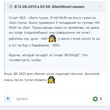
В 12.08.2015 в 02:56,
SilentSmart
сказал:
Стоит ЛБЗ - сбить гуслю. Я НИ РАЗУ из этого гуана не
сбил гуслю. Было примерно 5 попаданий по гуслям, НИ
РАЗУ не сбил. Пушка вроде норм по пробитию, но даже
на голде (подкалиберы) она совершенно не хочет
работать (ср. урон ~400
, у меня у ёлки около 1к ср,
а тут на 6ур с барабаном - 400).
Короче, аппарат не идёт от слова "ВООБЩЕ". Что
посоветуете, чтобы:
Илья, ВК 2801 для сбития гусли подходит вполне. Фугаской
очень легко гусли сбивать
3
Цитата