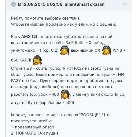
В 12.08.2015 в 02:56,
SilentSmart
сказал:
Ребят, помогите выбрать светляка.
Чтобы геймплей примерно как у ёлки, но с башней.
Есть
АМХ 12t
, но это такое убожество, мне на ней
катастрофически не везёт. За 6 боёв - 0 побед,
уничтожено - 1 (ср. 0,2)
выживаний 0%
WN8 =
660 КАРЛ!
Стоит ЛБЗ - сбить гуслю. Я НИ РАЗУ из этого гуана не
сбил гуслю. Было примерно 5 попаданий по гуслям, НИ
РАЗУ не сбил. Пушка вроде норм по пробитию, но даже
на голде (подкалиберы) она совершенно не хочет
работать (ср. урон ~400
, у меня у ёлки около 1к ср,
а тут на 6ур с барабаном - 400).
Короче, аппарат не идёт от слова "ВООБЩЕ". Что
посоветуете, чтобы:
1. приемлемый обзор
2. НОРМАЛЬНАЯ пушка