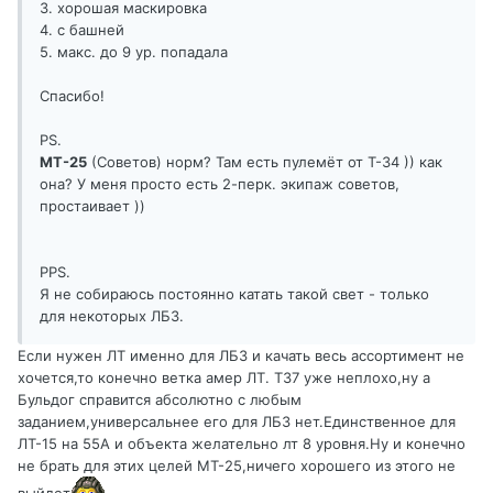
3. хорошая маскировка
4. с башней
5. макс. до 9 ур. попадала
Спасибо!
PS.
МТ-25
(Советов) норм? Там есть пулемёт от Т-34 )) как
она? У меня просто есть 2-перк. экипаж советов,
простаивает ))
PPS.
Я не собираюсь постоянно катать такой свет - только
для некоторых ЛБЗ.
Если нужен ЛТ именно для ЛБЗ и качать весь ассортимент не
хочется,то конечно ветка амер ЛТ. Т37 уже неплохо,ну а
Бульдог справится абсолютно с любым
заданием,универсальнее его для ЛБЗ нет.Единственное для
ЛТ-15 на 55А и объекта желательно лт 8 уровня.Ну и конечно
не брать для этих целей МТ-25,ничего хорошего из этого не
выйдет