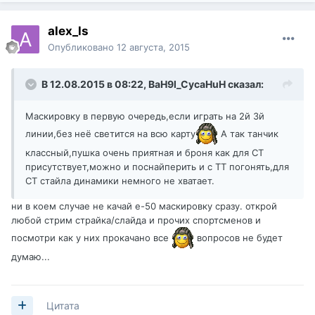
alex_ls
Опубликовано
12 августа, 2015
В 12.08.2015 в 08:22,
BaH9l_CycaHuH
сказал:
Маскировку в первую очередь,если играть на 2й 3й
линии,без неё светится на всю карту
А так танчик
классный,пушка очень приятная и броня как для СТ
присутствует,можно и поснайперить и с ТТ погонять,для
СТ стайла динамики немного не хватает.
ни в коем случае не качай е-50 маскировку сразу. открой
любой стрим страйка/слайда и прочих спортсменов и
посмотри как у них прокачано все
вопросов не будет
думаю...
Цитата