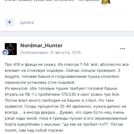
Цитата
Nordmar_Hunter
Опубликовано
12 августа, 2015
Про 416 и фрица не скажу. Из плюсов Т-54: всё, абсолютно все
влезает на стоковую ходовую. Сейчас спецом проверил: 3
модуля, топовая башня и голдозависимая пушка спокойно
перенесли установку сток-ходовой.
Из минусов: обе топовые пушки требуют топовой башни.
Играть на ЛБ-1 с пробитием 175/235 я смог ровно три боя.
Потом влил много свободки на башню и ствол. Но танк
нравится. Голды процентов 35-40 заряжено, нужна далеко не
всегда.... а иногда вредна... Думаю, что один Есто-нец очень
ржал надо мной, пока я трижды пускал в его экранированные
борта кумулятивы с мыслью: "да как не пробил-то?!". Потом
понял, сам над собой поржал.