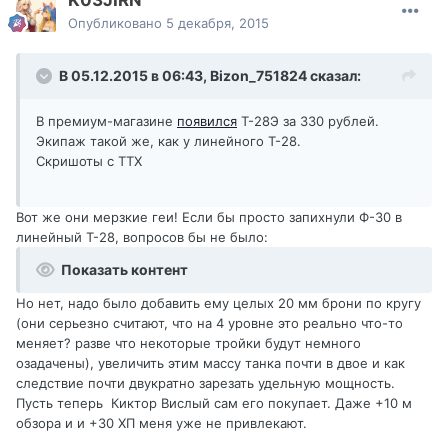
K03JIRN
Опубликовано
5 декабря, 2015
В 05.12.2015 в 06:43,
Bizon_751824
сказал:
В премиум-магазине
появился
Т-28Э за 330 рублей.
Экипаж такой же, как у линейного Т-28.
Скришоты с ТТХ
Вот же они мерзкие геи! Если бы просто запихнули Ф-30 в
линейный Т-28, вопросов бы не было:
Показать контент
Но нет, надо было добавить ему целых 20 мм брони по кругу
(они серьезно считают, что на 4 уровне это реально что-то
меняет? разве что некоторые тройки будут немного
озадачены), увеличить этим массу танка почти в двое и как
следствие почти двукратно зарезать удельную мощность.
Пусть теперь Киктор Вислый сам его покупает. Даже +10 м
обзора и и +30 ХП меня уже не привлекают.