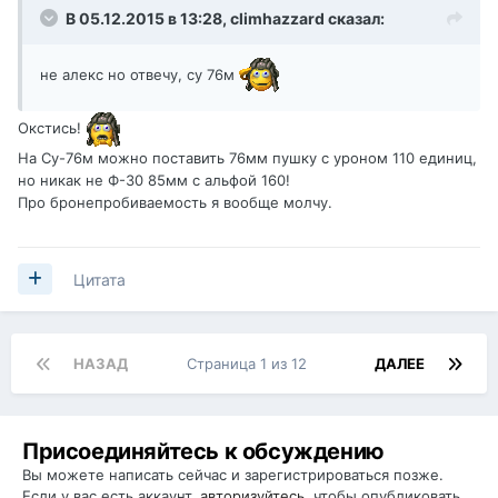
В 05.12.2015 в 13:28,
climhazzard
сказал:
не алекс но отвечу, су 76м
Окстись!
На Су-76м можно поставить 76мм пушку с уроном 110 единиц,
но никак не Ф-30 85мм с альфой 160!
Про бронепробиваемость я вообще молчу.
Цитата
НАЗАД
Страница 1 из 12
ДАЛЕЕ
Присоединяйтесь к обсуждению
Вы можете написать сейчас и зарегистрироваться позже.
Если у вас есть аккаунт,
авторизуйтесь
, чтобы опубликовать