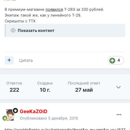
В премиум-магазине
появился
Т-28Э за 330 рублей.
Экипаж такой же, как у линейного Т-28.
Скришоты с ТТХ
Показать контент
4
Цитата
Ответов
Создана
Последний ответ
222
10 г.
27 май
GeeKaZ0iD
Опубликовано
5 декабря, 2015
http://worldoftanks.ru/ru/tankopedia/#wot&w_m=cmp&w_vc=1537