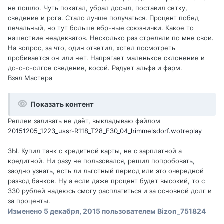
не пошло. Чуть покатал, убрал досыл, поставил сетку,
сведение и рога. Стало лучше получаться. Процент побед
печальный, но тут больше вбр-ные союзнички. Какое то
нашествие неадекватов. Несколько раз стреляли по мне свои.
На вопрос, за что, один ответил, хотел посмотреть
пробивается он или нет. Напрягает маленькое склонение и
до-о-о-олгое сведение, косой. Радует альфа и фарм.
Взял Мастера
Показать контент
Реплеи заливать не даёт, выкладываю файлом
20151205_1223_ussr-R118_T28_F30_04_himmelsdorf.wotreplay
ЗЫ. Купил танк с кредитной карты, не с зарплатной а
кредитной. Ни разу не пользовался, решил попробовать,
заодно узнать, есть ли льготный период или это очередной
развод банков. Ну а если даже процент будет высокий, то с
330 рублей надеюсь смогу расплатиться и за основной долг и
за проценты.
Изменено
5 декабря, 2015
пользователем Bizon_751824