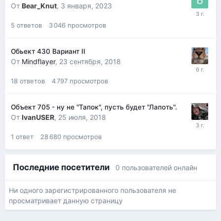
От
Bear_Knut
,
3 января, 2023
5
ответов
3 046
просмотров
Обьект 430 Вариант II
От
Mindflayer
,
23 сентября, 2018
18
ответов
4 797
просмотров
Объект 705 - ну не "Тапок", пусть будет "Лапоть".
От
IvanUSER
,
25 июля, 2018
1
ответ
28 680
просмотров
Последние посетители
0 пользователей онлайн
Ни одного зарегистрированного пользователя не
просматривает данную страницу