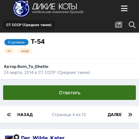
СТ СССР (Средние танки)
Т-54
9 уровень
ст
ссср
Автор
Born_To_Ghetto
24 марта, 2014
в
СТ СССР (Средние танки)
Ответить
НАЗАД
Страница 4 из 12
ДАЛЕЕ
Der_Wilde_Kater