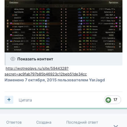
Показать контент
http://wotreplays.ru/site/5944328?
secret=ac9fab797b85b46923c12beb51de34cc
Изменено
7 октября, 2015
пользователем YarJagd
17
Цитата
Ответов
Создана
Последний ответ