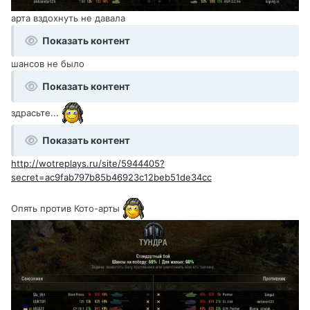
арта вздохнуть не давала
Показать контент
шансов не было
Показать контент
здрасьте...
Показать контент
http://wotreplays.ru/site/5944405?
secret=ac9fab797b85b46923c12beb51de34cc
Опять против Кото-арты