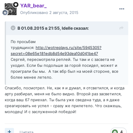
YAR_bear_
Опубликовано
2 августа, 2015
В 01.08.2015 в 21:55,
Idelle
сказал:
По просьбам
трудящихся:
http://wotreplays.ru/site/5945305?
secret=08e65e181edb8d54e93dea10d041be47
Сергей, пересмотрела реплей. Ты там и с засвета не
уходил. Если бы подольше за горой посидел, может и
проиграли бы мы. А так вбр был на моей стороне, все
более менее летело.
Спасибо, посмотрел. Не, как я и думал, я отсветился, и когда
арту разбирал, меня не было видно. Второй раз засветился,
когда ваш 67 приехал. Ты была уже сведена туда, а я даже
среагировать не успел - сразу же прилетело. Что скажешь,
молодец! И с заслуженной победой!
4
Цитата