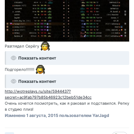
Разглядел Серёгу
Показать контент
Подгорело!!!!!!!
Показать контент
http://wotreplays.ru/site/5944437?
secret=ac9fab797b85b46923c12beb51de34cc
Очень хочется посмотреть, как я раковал и подставился. Репку
в студию плиз!
Изменено
1 августа, 2015
пользователем YarJagd