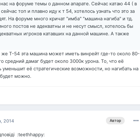
 нас на форуме темы о данном апарате. Сейчас катаю 44 ( в
сейчас топ и плавно иду к т 54, хотелось узнать что это за
дят. На форуме много кричат "имба" "машина нагиба" и тд.
много постов не адекватны и не несут смысл, хотелось бы
декватных игроков катавших на данной машине. А также
и же Т-54 эта машина может иметь винрейт где-то около 80-
 то средний дамаг будет около 3000к урона. То, что её
 уменьшит её стратегические возможности, но нагибать на
 будет можно.
, 2014
Автор
дповiдi :teethhappy: