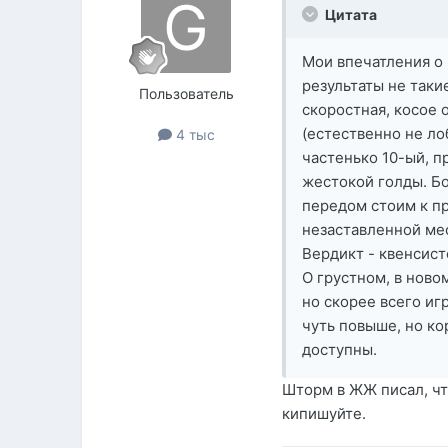
Цитата
Мои впечатления о 
результаты не таки
Пользователь
скоростная, косое 
(естественно не ло
4 тыс
частенько 10-ый, п
жестокой голды. Бо
передом стоим к пр
незаставленной ме
Вердикт - квенсист
О грустном, в ново
но скорее всего и
чуть повыше, но ко
доступны.
Шторм в ЖЖ писал, чт
кипишуйте.