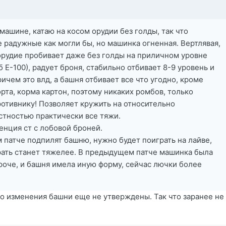
машине, катаю на косом орудии без голды, так что
е радужные как могли бы, но машинка огненная. Вертлявая,
орудие пробивает даже без голды на приличном уровне
б Е-100), радует броня, стабильно отбивает 8-9 уровень и
ричем это влд, а башня отбивает все что угодно, кроме
рта, корма картон, поэтому никаких ромбов, только
отивнику! Позволяет кружить на относительно
стностью практически все тяжи.
енция ст с лобовой броней.
м патче подпилят башню, нужно будет поиграть на лайве,
грать станет тяжелее. В предыдущем патче машинка была
роче, и башня имела иную форму, сейчас лючки более
о изменения башни еще не утверждены. Так что заранее не