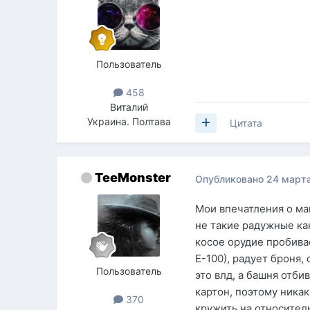
Пользователь
458
Виталий
Украина. Полтава
Цитата
TeeMonster
Опубликовано
24 марта
Мои впечатления о маш
не такие радужные как
косое орудие пробива
Е-100), радует броня,
Пользователь
это влд, а башня отби
картон, поэтому ника
370
кружить на относител