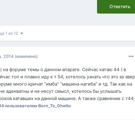
Ответить
ца 1 из 12
, 2014
(изменено)
с на форуме темы о данном апарате. Сейчас катаю 44 ( в
час топ и плавно иду к т 54, хотелось узнать что это за зве
форуме много кричат "имба" "машина нагиба" и тд. Так как на
не адекватны и не несут смысл, хотелось бы услышать
роков катавших на данной машине. А также сравнение с т44.
14
пользователем Born_To_Ghetto