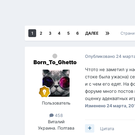
1
2
3
4
5
6
ДАЛЕЕ
Страни
Опубликовано
24 марта
Born_To_Ghetto
Чтото не заметил у на
стоке была ужасна) сей
и с чем его едят. На 
форуме много постов 
оценку адекватных иг
Пользователь
Изменено
24 марта, 20
458
Виталий
Украина. Полтава
Цитата