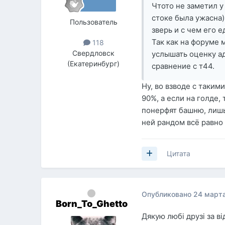
Чтото не заметил у
стоке была ужасна) 
Пользователь
зверь и с чем его е
Так как на форуме 
118
Свердловск
услышать оценку а
(Екатеринбург)
сравнение с т44.
Ну, во взводе с таким
90%, а если на голде,
понерфят башню, лишь
ней рандом всё равно
Цитата
Опубликовано
24 марта
Born_To_Ghetto
Дякую любi друзi за вi