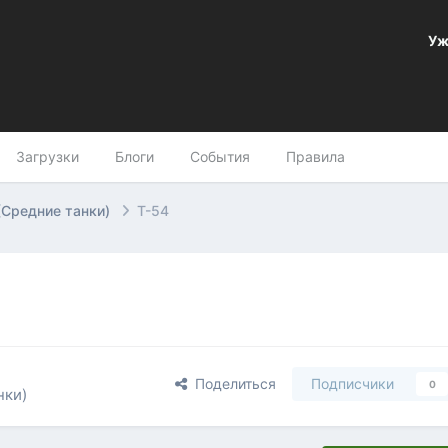
Уж
Загрузки
Блоги
События
Правила
(Средние танки)
Т-54
Поделиться
Подписчики
0
нки)