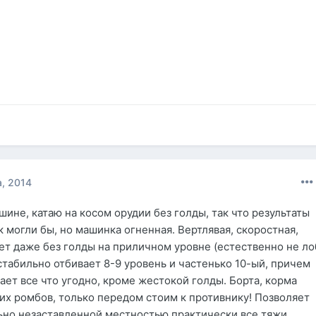
, 2014
ине, катаю на косом орудии без голды, так что результаты
 могли бы, но машинка огненная. Вертлявая, скоростная,
ет даже без голды на приличном уровне (естественно не ло
 стабильно отбивает 8-9 уровень и частенько 10-ый, причем
вает все что угодно, кроме жестокой голды. Борта, корма
ких ромбов, только передом стоим к противнику! Позволяет
ьно незаставленной местностью практически все тяжи.