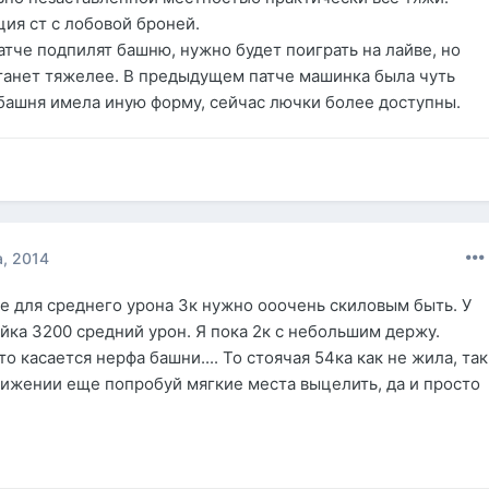
ция ст с лобовой броней.
атче подпилят башню, нужно будет поиграть на лайве, но
станет тяжелее. В предыдущем патче машинка была чуть
 башня имела иную форму, сейчас лючки более доступны.
, 2014
де для среднего урона 3к нужно ооочень скиловым быть. У
йка 3200 средний урон. Я пока 2к с небольшим держу.
то касается нерфа башни.... То стоячая 54ка как не жила, так
движении еще попробуй мягкие места выцелить, да и просто