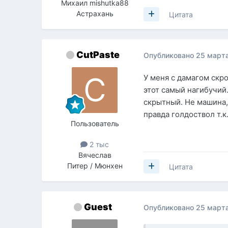
Михаил mishutka88
Астрахань
Цитата
CutPaste
Опубликовано
25 марта
У меня с дамагом скр
этот самый нагибучий
скрытный. Не машина,
правда голдоствол т.к
Пользователь
2 тыс
Вячеслав
Питер / Мюнхен
Цитата
Guest
Опубликовано
25 марта