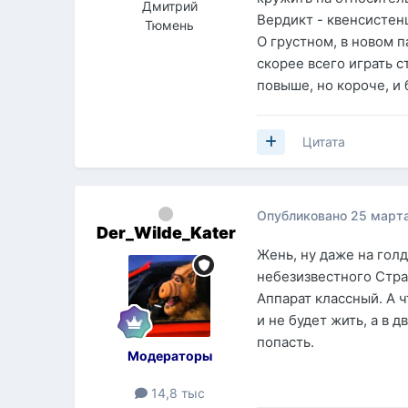
Дмитрий
Вердикт - квенсистен
Тюмень
О грустном, в новом п
скорее всего играть 
повыше, но короче, и
Цитата
Опубликовано
25 марта
Der_Wilde_Kater
Жень, ну даже на гол
небезизвестного Стра
Аппарат классный. А ч
и не будет жить, а в 
попасть.
Модераторы
14,8 тыс