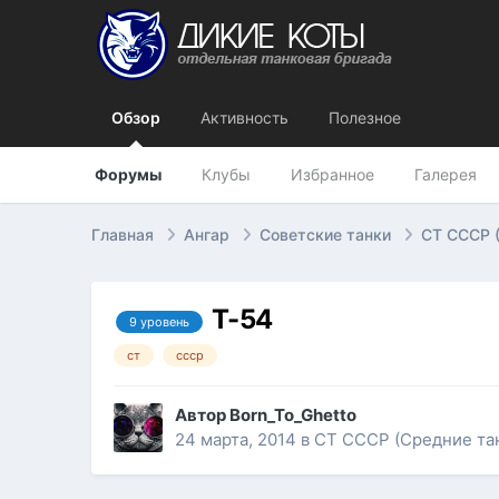
Обзор
Активность
Полезное
Форумы
Клубы
Избранное
Галерея
Главная
Ангар
Советские танки
СТ СССР 
Т-54
9 уровень
ст
ссср
Автор
Born_To_Ghetto
24 марта, 2014
в
СТ СССР (Средние та